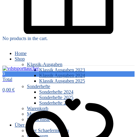
No products in the cart.
Home
Shop
Klassik-Ausgaben
Klassik Ausgaben 2023
0
Klassik Ausgaben 2024
Total
Klassik Ausgaben 2025
Sonderhefte
0,00
€
Sonderhefte 2024
Sonderhefte 2025
Sonderhefte 2026
Warenkorb
Mein Konto
Wunschliste
Über uns
Über Schaefermedien
Impressum