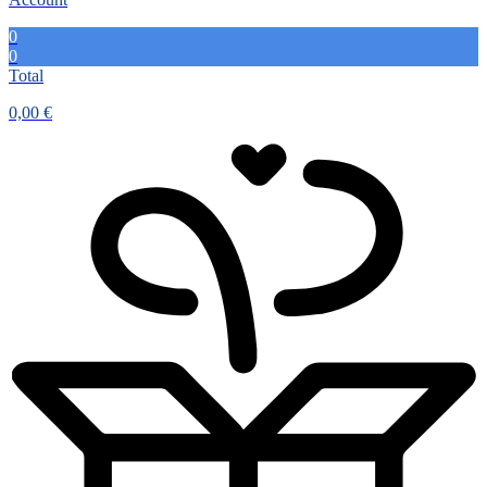
0
0
Total
0,00
€