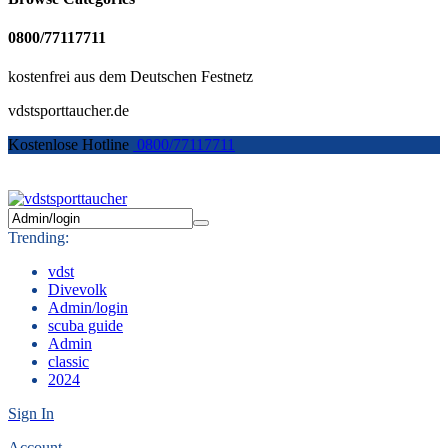
0800/77117711
kostenfrei aus dem Deutschen Festnetz
vdstsporttaucher.de
Kostenlose Hotline
0800/77117711
Trending:
vdst
Divevolk
Admin/login
scuba guide
Admin
classic
2024
Sign In
Account