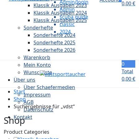
Admin/login
0,00
€
Klassik Ausgaben 2023
Admin
Klassik Ausgaben 2024
scuba guide
Klassik Ausgaben 2025
classic
Sonderhefte
2024
Sonderhefte 2024
Sonderhefte 2025
Sonderhefte 2026
Warenkorb
0
Mein Konto
Total
Wunschliste
0,00
€
Über uns
Über Schaefermedien
Start
Impressum
Shop
AGB
Suchergebnisse für „vdst“
Datenschutz
Kontakt
Shop
Product Categories