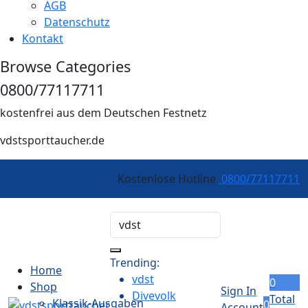
AGB
Datenschutz
Kontakt
Browse Categories
0800/77117711
kostenfrei aus dem Deutschen Festnetz
vdstsporttaucher.de
Kostenlose Hotline
0800/77117711
Trending:
Home
vdst
0
Shop
Sign In
Divevolk
Total
Klassik-Ausgaben
0
Account