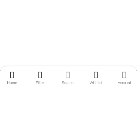
vdstsporttaucher.de
Home
Filter
Search
Wishlist
Account
Vertrag widerrufen