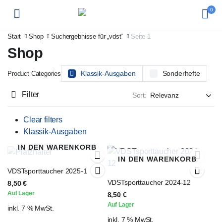
0
Start
Shop
Suchergebnisse für „vdst“
Seite 1
Shop
Klassik-Ausgaben
Sonderhefte
Product Categories
Filter
Sort:
Clear filters
Klassik-Ausgaben
IN DEN WARENKORB
IN DEN WARENKORB
VDSTsporttaucher 2025-1
VDSTsporttaucher 2024-12
8,50
€
Auf Lager
8,50
€
Auf Lager
inkl. 7 % MwSt.
inkl. 7 % MwSt.