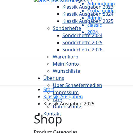
Admin/login
Klassik Ausgaben 2023
scuba guide
Klassik Ausgaben 2024
Admin
Klassik Ausgaben 2025
classic
Sonderhefte
2024
Sonderhefte 2024
Sonderhefte 2025
Sonderhefte 2026
Warenkorb
Mein Konto
Wunschliste
Über uns
Über Schaefermedien
Start
Impressum
Klassik-Ausgaben
AGB
Klassik Ausgaben 2025
Datenschutz
Kontakt
Shop
Product Categories