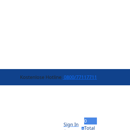
Kostenlose Hotline
0800/77117711
0
Sign In
Total