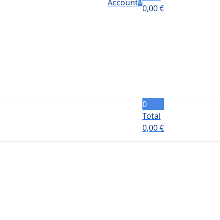
0
Account
0,00
€
0
Total
0,00
€