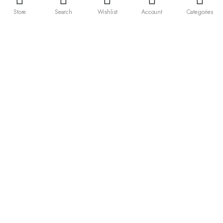
vdstsporttaucher.de
Store
Search
Wishlist
Account
Categories
Vertrag widerrufen