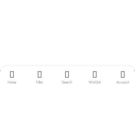
vdstsporttaucher.de
Home
Filter
Search
Wishlist
Account
Vertrag widerrufen