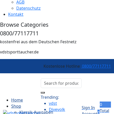
AGB
Datenschutz
Kontakt
Browse Categories
0800/77117711
kostenfrei aus dem Deutschen Festnetz
vdstsporttaucher.de
Kostenlose Hotline
0800/77117711
Trending:
Home
vdst
0
Shop
Sign In
Divevolk
Total
Klassik-Ausgaben
0
Account