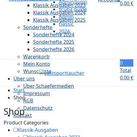
Admin/login
0,00
€
Klassik Ausgaben 2023
scuba guide
Klassik Ausgaben 2024
Admin
Klassik Ausgaben 2025
classic
Sonderhefte
2024
Sonderhefte 2024
Sonderhefte 2025
Sonderhefte 2026
Warenkorb
0
Mein Konto
Total
Wunschliste
0,00
€
Über uns
Über Schaefermedien
Start
Impressum
Shop
AGB
Datenschutz
Shop
Kontakt
Product Categories
Klassik-Ausgaben