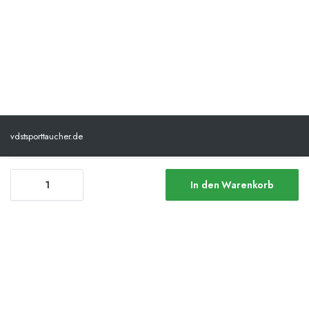
vdstsporttaucher.de
VDSTsporttaucher
In den Warenkorb
2023-
Store
Search
Wishlist
Account
Categories
2
quantity
Vertrag widerrufen