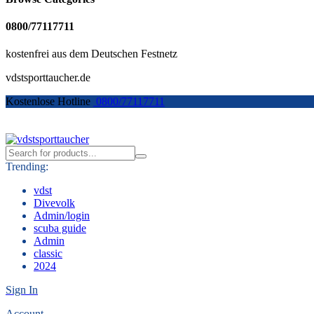
0800/77117711
kostenfrei aus dem Deutschen Festnetz
vdstsporttaucher.de
Kostenlose Hotline
0800/77117711
Trending:
vdst
Divevolk
Admin/login
scuba guide
Admin
classic
2024
Sign In
Account