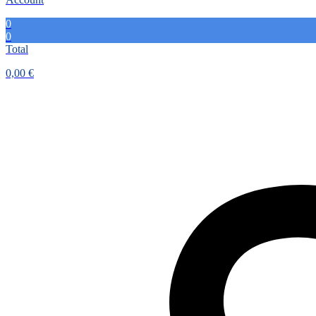
0
0
Total
0,00
€