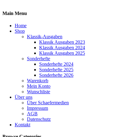
Main Menu
Home
Shop
Klassik-Ausgaben
Klassik Ausgaben 2023
Klassik Ausgaben 2024
Klassik Ausgaben 2025
Sonderhefte
Sonderhefte 2024
Sonderhefte 2025
Sonderhefte 2026
Warenkorb
Mein Konto
Wunschliste
Über uns
Über Schaefermedien
Impressum
AGB
Datenschutz
Kontakt
Browse Categories