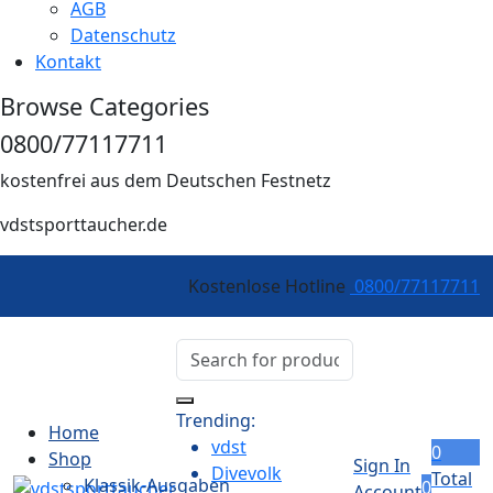
AGB
Datenschutz
Kontakt
Browse Categories
0800/77117711
kostenfrei aus dem Deutschen Festnetz
vdstsporttaucher.de
Kostenlose Hotline
0800/77117711
Trending:
Home
vdst
0
Shop
Sign In
Divevolk
Total
Klassik-Ausgaben
0
Account