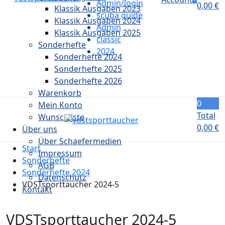
Admin/login
0,00
€
Klassik Ausgaben 2023
scuba guide
Klassik Ausgaben 2024
Admin
Klassik Ausgaben 2025
classic
Sonderhefte
2024
Sonderhefte 2024
Sonderhefte 2025
Sonderhefte 2026
Warenkorb
0
Mein Konto
Total
Wunschliste
0,00
€
Über uns
Über Schaefermedien
Start
Impressum
Sonderhefte
AGB
Sonderhefte 2024
Datenschutz
VDSTsporttaucher 2024-5
Kontakt
VDSTsporttaucher 2024-5